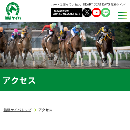
ハートは躍っているか。HEART BEAT DAYS 船橋ケイバ
船
橋
ケ
イ
バ
アクセス
船橋ケイバトップ
アクセス