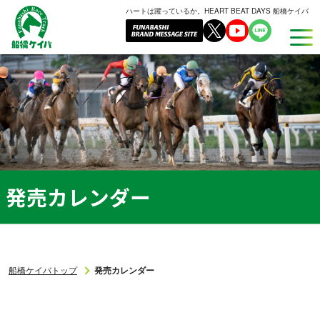
ハートは躍っているか。HEART BEAT DAYS 船橋ケイバ
船
橋
ケ
イ
バ
発売カレンダー
船橋ケイバトップ
発売カレンダー