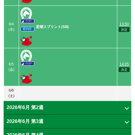
ナイター
6/4
13:50
若潮スプリント(SIII)
即PAT
(木)
ナイター
6/5
14:05
(金)
6/6
(土)
2026年6月
第2週
2026年6月
第3週