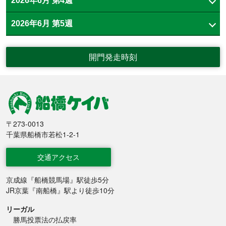
2026年6月
第4週
2026年6月
第5週
開門発走時刻
船橋競馬
〒273-0013
千葉県船橋市若松1-2-1
交通アクセス
京成線『船橋競馬場』駅徒歩5分
JR京葉『南船橋』駅より徒歩10分
リーガル
勝馬投票法の払戻率